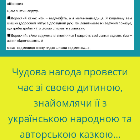
Чудова нагода провести
час зі своєю дитиною,
знайомлячи її з
українською народною та
авторською казкою...