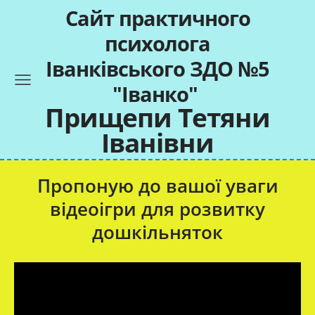
Cайт практичного
психолога
Іванківського ЗДО №5
"Іванко"
Прищепи Тетяни
Іванівни
Пропоную до вашої уваги
відеоігри для розвитку
дошкільняток