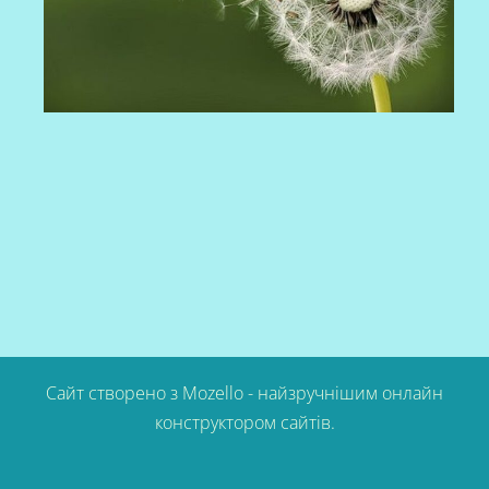
Сайт створено з
Mozello
- найзручнішим онлайн
конструктором сайтів.